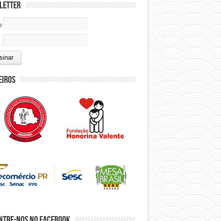
letter
e
eiros
ntre-nos no Facebook