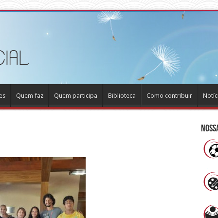
es
Quem faz
Quem participa
Biblioteca
Como contribuir
Notíc
Nossa